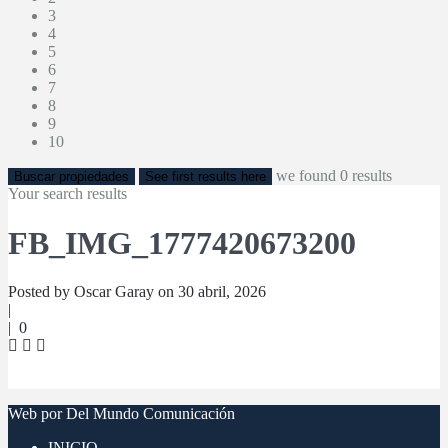
3
4
5
6
7
8
9
10
we found
0
results
Buscar propiedades
See first results here
Your search results
FB_IMG_1777420673200
Posted by Oscar Garay on 30 abril, 2026
|
|
0
Web por Del Mundo Comunicación
INICIO