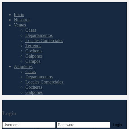
Inicio
Nosotros
Ventas
Casas
Departamentos
Locales Comerciales
Terrenos
Cocheras
Galpones
Campos
Alquileres
Casas
Departamentos
Locales Comerciales
Cocheras
Galpones
Login
Login