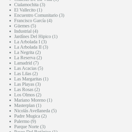
Ctalamochita (3)
El Vallecito (1)
Encuentro Comunitario (3)
Francisco García (4)
Güemes (5)
Industrial (4)
Jardínes Del Hipico (1)
La Arbolada I (3)
La Arbolada II (3)
La Negrita (2)
La Reserva (2)
Lamadrid (7)
Las Acacias (5)
Las Lilas (2)
Las Margaritas (1)
Las Playas (3)
Las Rosas (2)
Los Olmos (2)
Mariano Moreno (1)
Masterplan (1)
Nicolás Avellaneda (5)
Padre Mugica (2)
Palermo (9)
Parque Norte (3)
Paseo Del Botánico (1)