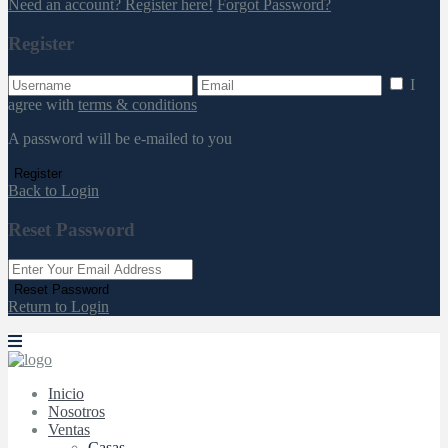
Need an account? Register here!
Forgot Password?
Register
I
agree with
terms & conditions
A password will be e-mailed to you
Register
Back to Login
Reset Password
Reset Password
Return to Login
Inicio
Nosotros
Ventas
Casas