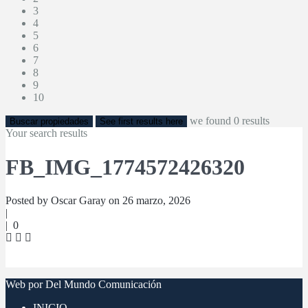
3
4
5
6
7
8
9
10
we found
0
results
Buscar propiedades
See first results here
Your search results
FB_IMG_1774572426320
Posted by Oscar Garay on 26 marzo, 2026
|
|
0
Web por Del Mundo Comunicación
INICIO