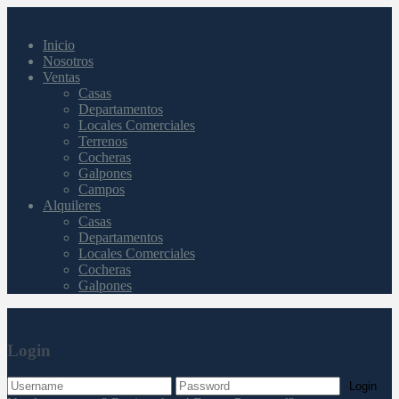
Inicio
Nosotros
Ventas
Casas
Departamentos
Locales Comerciales
Terrenos
Cocheras
Galpones
Campos
Alquileres
Casas
Departamentos
Locales Comerciales
Cocheras
Galpones
Login
Login