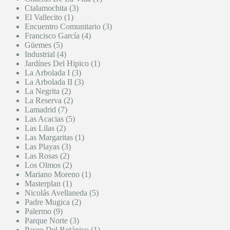
Ctalamochita (3)
El Vallecito (1)
Encuentro Comunitario (3)
Francisco García (4)
Güemes (5)
Industrial (4)
Jardínes Del Hipico (1)
La Arbolada I (3)
La Arbolada II (3)
La Negrita (2)
La Reserva (2)
Lamadrid (7)
Las Acacias (5)
Las Lilas (2)
Las Margaritas (1)
Las Playas (3)
Las Rosas (2)
Los Olmos (2)
Mariano Moreno (1)
Masterplan (1)
Nicolás Avellaneda (5)
Padre Mugica (2)
Palermo (9)
Parque Norte (3)
Paseo Del Botánico (1)