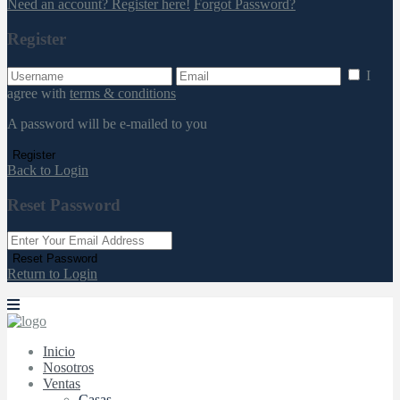
Need an account? Register here!
Forgot Password?
Register
I
agree with
terms & conditions
A password will be e-mailed to you
Register
Back to Login
Reset Password
Reset Password
Return to Login
Inicio
Nosotros
Ventas
Casas