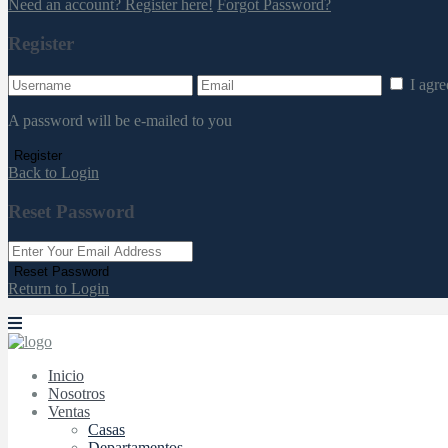
Need an account? Register here!
Forgot Password?
Register
I agr
A password will be e-mailed to you
Register
Back to Login
Reset Password
Reset Password
Return to Login
Inicio
Nosotros
Ventas
Casas
Departamentos