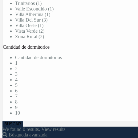
Trinitarios (1)
Valle Escondido (1)
Villa Albertina (1)
Villa Del Sur (3)
Villa Oeste (1)
Vista Verde (2)
Zona Rural (2)
Cantidad de dormitorios
Cantidad de dormitorios
1
2
3
4
5
6
7
8
9
10
We found
0
results.
View results
Búsqueda avanzada