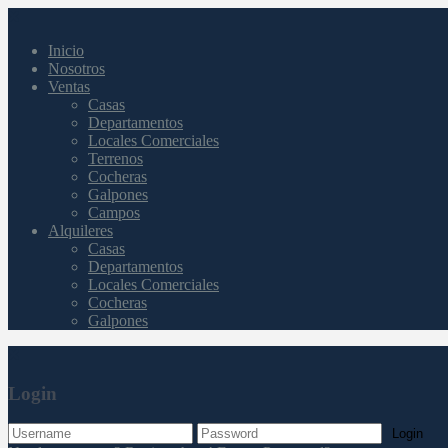
Inicio
Nosotros
Ventas
Casas
Departamentos
Locales Comerciales
Terrenos
Cocheras
Galpones
Campos
Alquileres
Casas
Departamentos
Locales Comerciales
Cocheras
Galpones
Login
Login