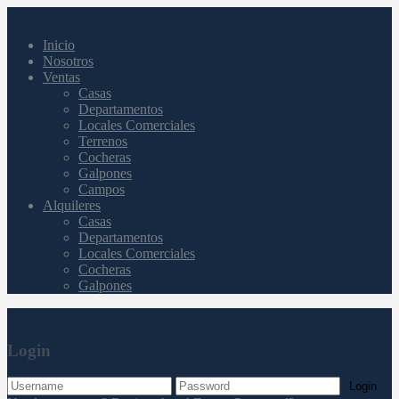
Inicio
Nosotros
Ventas
Casas
Departamentos
Locales Comerciales
Terrenos
Cocheras
Galpones
Campos
Alquileres
Casas
Departamentos
Locales Comerciales
Cocheras
Galpones
Login
Login