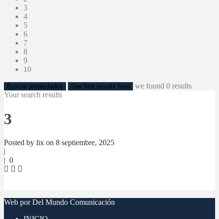
3
4
5
6
7
8
9
10
we found
0
results
Buscar propiedades
See first results here
Your search results
3
Posted by lix on 8 septiembre, 2025
|
|
0
Web por Del Mundo Comunicación
INICIO