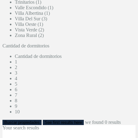
Trinitarios (1)
Valle Escondido (1)
Villa Albertina (1)
Villa Del Sur (3)
Villa Oeste (1)
Vista Verde (2)
Zona Rural (2)
Cantidad de dormitorios
Cantidad de dormitorios
1
2
3
4
5
6
7
8
9
10
we found
0
results
Buscar propiedades
See first results here
Your search results