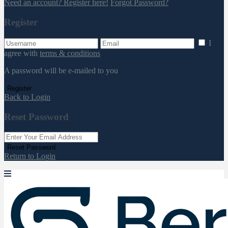
Need an account? Register here!
Forgot Password?
Register
I
agree with
terms & conditions
A password will be e-mailed to you
Register
Back to Login
Reset Password
Reset Password
Return to Login