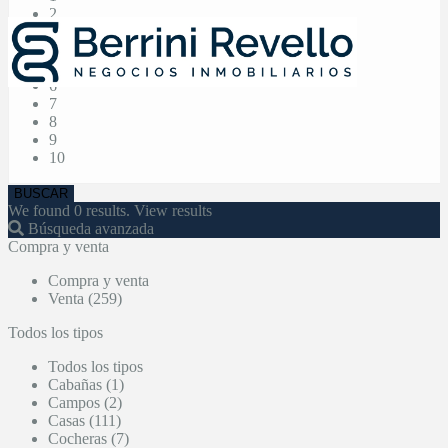
2
3
4
5
6
7
8
9
10
We found
0
results.
View results
Búsqueda avanzada
Compra y venta
Compra y venta
Venta (259)
Todos los tipos
Todos los tipos
Cabañas (1)
Campos (2)
Casas (111)
Cocheras (7)