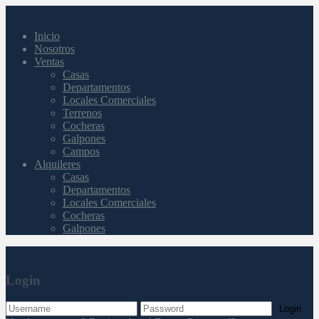
Inicio
Nosotros
Ventas
Casas
Departamentos
Locales Comerciales
Terrenos
Cocheras
Galpones
Campos
Alquileres
Casas
Departamentos
Locales Comerciales
Cocheras
Galpones
Login
Login